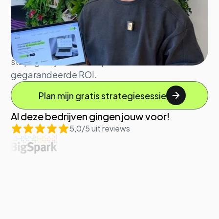
zetten
Ontdek in één strategiesessie de meest
waardevolle AI-kansen voor uw bedrijf. Wij
vertalen de AI hype naar een heldere,
stapsgewijze roadmap met een
gegarandeerde ROI.
Plan mijn gratis strategiesessie
Al deze bedrijven gingen jouw voor!
5,0/5 uit reviews