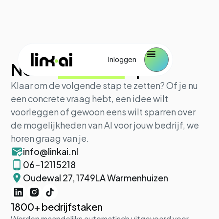
Inloggen
Neem
contact
op
Klaar om de volgende stap te zetten? Of je nu
een concrete vraag hebt, een idee wilt
voorleggen of gewoon eens wilt sparren over
de mogelijkheden van AI voor jouw bedrijf, we
horen graag van je.
info@linkai.nl
06-12115218
Oudewal 27, 1749LA Warmenhuizen
1800+ bedrijfstaken
Worden maandelijks automatisch uitgevoerd voor