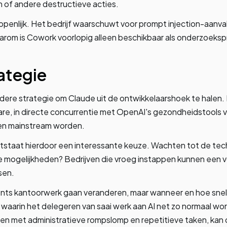
of andere destructieve acties.
openlijk. Het bedrijf waarschuwt voor prompt injection-aanva
Daarom is Cowork voorlopig alleen beschikbaar als onderzoek
ategie
edere strategie om Claude uit de ontwikkelaarshoek te halen
are, in directe concurrentie met OpenAI's gezondheidstools 
ten mainstream worden.
tstaat hierdoor een interessante keuze. Wachten tot de tec
e mogelijkheden? Bedrijven die vroeg instappen kunnen een
sen.
gents kantoorwerk gaan veranderen, maar wanneer en hoe sne
aarin het delegeren van saai werk aan AI net zo normaal wor
elen met administratieve rompslomp en repetitieve taken, kan 