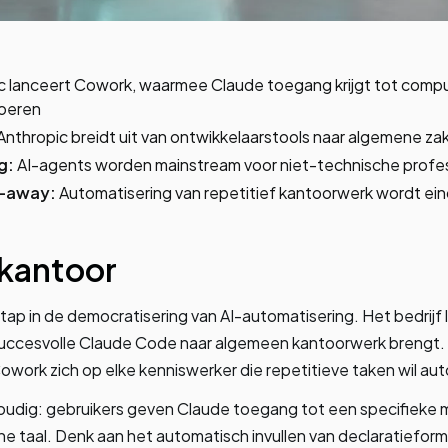
c lanceert Cowork, waarmee Claude toegang krijgt tot com
voeren
Anthropic breidt uit van ontwikkelaarstools naar algemene za
g:
AI-agents worden mainstream voor niet-technische profes
e-away:
Automatisering van repetitief kantoorwerk wordt eind
 kantoor
stap in de democratisering van AI-automatisering. Het bedrij
 succesvolle Claude Code naar algemeen kantoorwerk brengt
Cowork zich op elke kenniswerker die repetitieve taken wil au
voudig: gebruikers geven Claude toegang tot een specifieke
ne taal. Denk aan het automatisch invullen van declaratieform