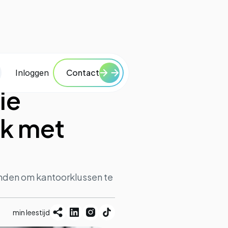
Contact
Inloggen
ie
rk met
nden om kantoorklussen te
min leestijd