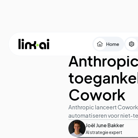
Home
AI in de praktijk
January 21, 202
Anthropic
toegankel
Cowork
Anthropic lanceert Cowor
automatiseren voor niet-t
Joël June Bakker
AI strategie expert