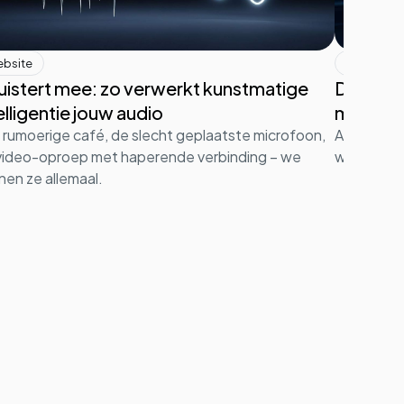
bsite
Website
luistert mee: zo verwerkt kunstmatige
De onge
elligentie jouw audio
met AI
 rumoerige café, de slecht geplaatste microfoon,
AI kan je 
video-oproep met haperende verbinding – we
waar de gr
nen ze allemaal.