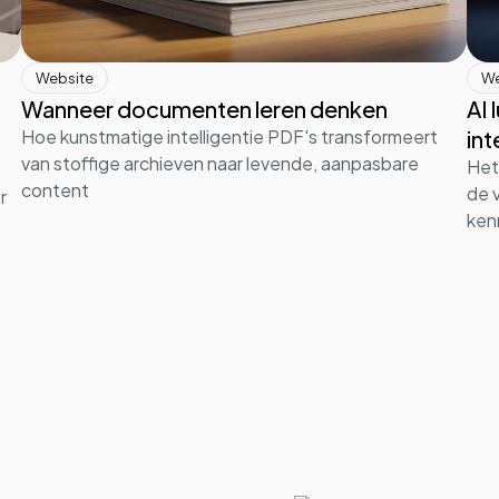
Website
We
Wanneer documenten leren denken
AI 
Hoe kunstmatige intelligentie PDF's transformeert
int
van stoffige archieven naar levende, aanpasbare
Het
content
de 
r
ken