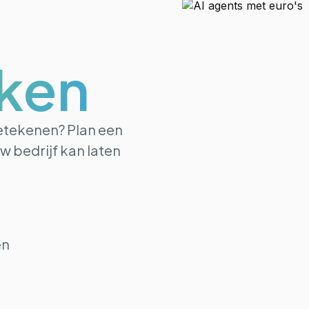
ken
betekenen? Plan een
w bedrijf kan laten
en