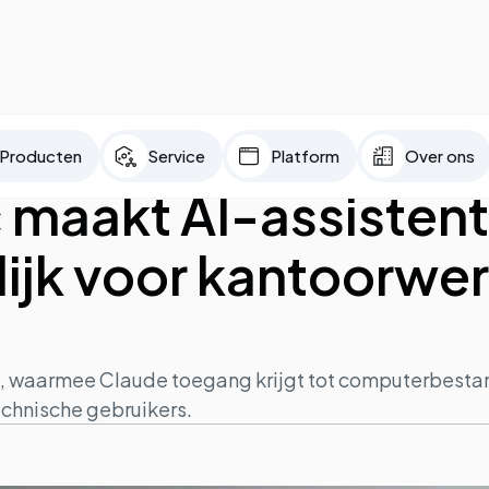
Producten
Service
Platform
Over ons
6
 maakt AI-assistent
ijk voor kantoorwe
k, waarmee Claude toegang krijgt tot computerbesta
echnische gebruikers.