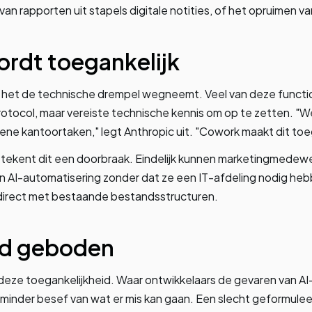
 van rapporten uit stapels digitale notities, of het opruimen 
rdt toegankelijk
t het de technische drempel wegneemt. Veel van deze function
otocol, maar vereiste technische kennis om op te zetten. "
ne kantoortaken," legt Anthropic uit. "Cowork maakt dit toeg
tekent dit een doorbraak. Eindelijk kunnen marketingmedewe
 AI-automatisering zonder dat ze een IT-afdeling nodig hebb
irect met bestaande bestandsstructuren.
id geboden
n deze toegankelijkheid. Waar ontwikkelaars de gevaren van A
inder besef van wat er mis kan gaan. Een slecht geformulee