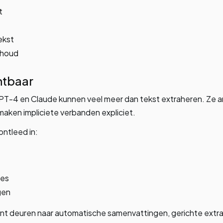
t
ekst
nhoud
htbaar
T-4 en Claude kunnen veel meer dan tekst extraheren. Ze an
aken impliciete verbanden expliciet.
ntleed in:
ies
gen
t deuren naar automatische samenvattingen, gerichte extrac