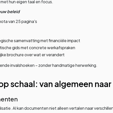
 met hun eigen taal en focus.
euw beleid
nota van 25 pagina's
egische samenvatting met financiële impact
ktische gids met concrete werkafspraken
lijke brochure over wat er verandert
illende invalshoeken – zonder handmatige herwerking.
 op schaal: van algemeen naar
enten
alisatie. AI kan documenten niet alleen vertalen naar verschil