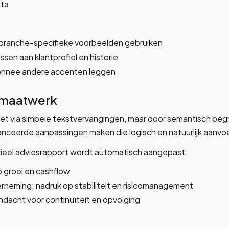
ata.
 branche-specifieke voorbeelden gebruiken
sen aan klantprofiel en historie
onnee andere accenten leggen
 maatwerk
et via simpele tekstvervangingen, maar door semantisch begri
nceerde aanpassingen maken die logisch en natuurlijk aanvo
ncieel adviesrapport wordt automatisch aangepast:
p groei en cashflow
neming: nadruk op stabiliteit en risicomanagement
andacht voor continuïteit en opvolging