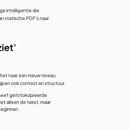
e intelligentie die
an statische PDF's naar
iet'
het naar een nieuw niveau.
ijpen ook context en structuur.
cheef gefotokopieerde
iet alleen de tekst, maar
beginnen.