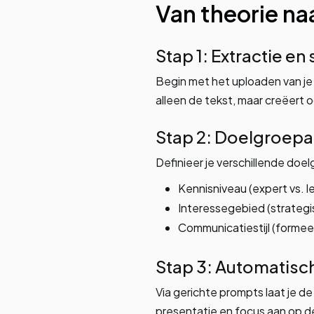
Van theorie na
Stap 1: Extractie en
Begin met het uploaden van je
alleen de tekst, maar creëert o
Stap 2: Doelgroepa
Definieer je verschillende do
Kennisniveau (expert vs. l
Interessegebied (strategi
Communicatiestijl (formeel
Stap 3: Automatisc
Via gerichte prompts laat je de
presentatie en focus aan op d