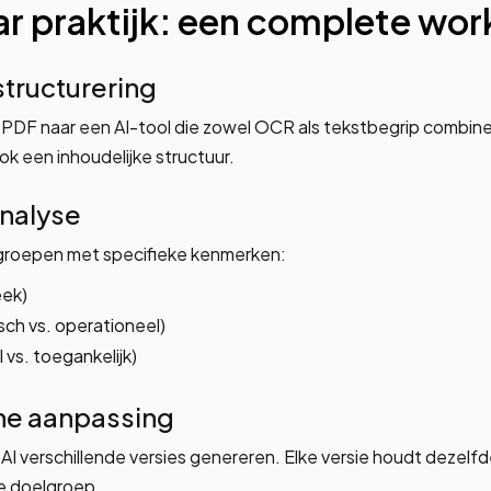
ar praktijk: een complete wor
 structurering
 PDF naar een AI-tool die zowel OCR als tekstbegrip combinee
ok een inhoudelijke structuur.
nalyse
elgroepen met specifieke kenmerken:
eek)
sch vs. operationeel)
 vs. toegankelijk)
he aanpassing
 AI verschillende versies genereren. Elke versie houdt dezelf
e doelgroep.