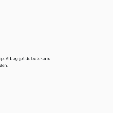
p. AI begrijpt de betekenis
elen.