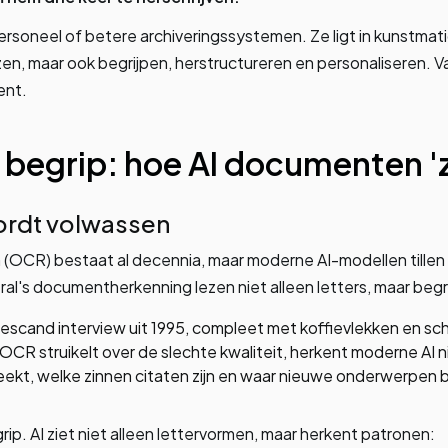
personeel of betere archiveringssystemen. Ze ligt in kunstmatig
en, maar ook begrijpen, herstructureren en personaliseren. V
ent.
r begrip: hoe AI documenten 'z
ordt volwassen
 (OCR) bestaat al decennia, maar moderne AI-modellen tillen 
al's documentherkenning lezen niet alleen letters, maar begr
gescand interview uit 1995, compleet met koffievlekken en s
 OCR struikelt over de slechte kwaliteit, herkent moderne AI n
preekt, welke zinnen citaten zijn en waar nieuwe onderwerpen 
ip. AI ziet niet alleen lettervormen, maar herkent patronen: