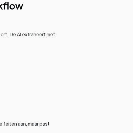
kflow
rt. De AI extraheert niet
de feiten aan, maar past