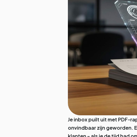
Je inbox puilt uit met PDF-r
onvindbaar zijn geworden. En
klanten – als je de tijd had o