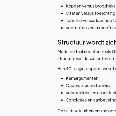
Koppen versus broodteks
Citaten versus toelichting
Tabellen versus lopende t
Voetnoten versus hoofdi
Structuur wordt zic
Moderne taalmodellen zoals GP
structuur van documenten en m
Een 40-pagina rapport wordt o
Kernargumenten
Ondersteunend bewijs
Voorbeelden en casestud
Conclusies en aanbevelin
Deze structuurherkenning open