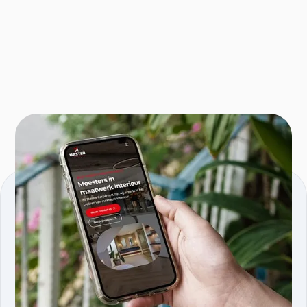
KVK nmmr: 96595353
Comeniusstraat 5, 1817MS, Alkmaar
Producten
Services
Tools.linkai.nl
AI agents
Magazine PDF to WP
AI software
AI vertaaltool
development