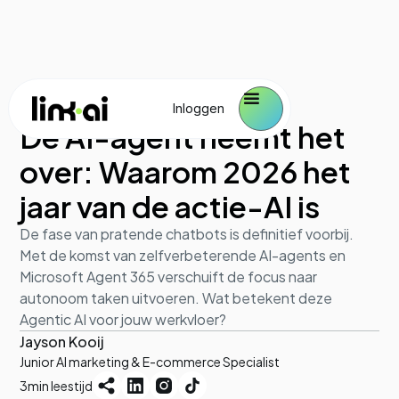
AI en werk
June 22, 2026
Inloggen
De AI-agent neemt het
over: Waarom 2026 het
jaar van de actie-AI is
De fase van pratende chatbots is definitief voorbij.
Met de komst van zelfverbeterende AI-agents en
Microsoft Agent 365 verschuift de focus naar
autonoom taken uitvoeren. Wat betekent deze
Agentic AI voor jouw werkvloer?
Jayson Kooij
Junior AI marketing & E-commerce Specialist
3
min leestijd