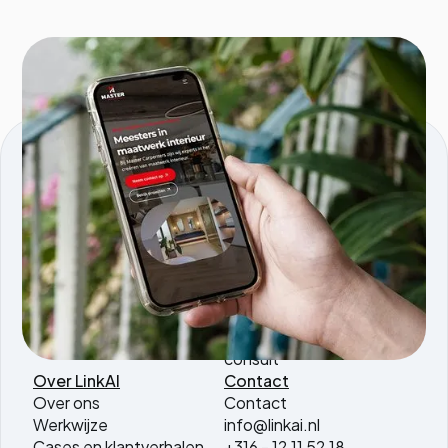
KVK nmmr: 96595353
Comeniusstraat 5, 1817MS, Alkmaar
Producten
Services
Tools.linkai.nl
AI agents
Magazine PDF to WP
AI software
AI vertaaltool
development
AI SEO Briefing
AI automatisering
consult
Over LinkAI
Contact
Over ons
Contact
Werkwijze
info@linkai.nl
Cases en klantverhalen
+316 - 12 11 52 18