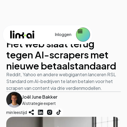
Industrie en marktontwikkeling
October 1, 2025
Inloggen
Het web slaat terug
tegen AI-scrapers met
nieuwe betaalstandaard
Reddit, Yahoo en andere webgiganten lanceren RSL
Standard om AI-bedrijven te laten betalen voor het
scrapen van content via drie verdienmodellen.
Joël June Bakker
AI strategie expert
min leestijd