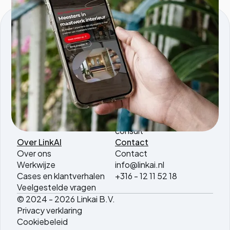
KVK nmmr: 96595353
Comeniusstraat 5, 1817MS, Alkmaar
Producten
Services
Tools.linkai.nl
AI agents
Magazine PDF to WP
AI software
AI vertaaltool
development
AI SEO Briefing
AI automatisering
consult
Over LinkAI
Contact
Over ons
Contact
Werkwijze
info@linkai.nl
Cases en klantverhalen
+316 - 12 11 52 18
Veelgestelde vragen
© 2024 - 2026 Linkai B.V.
Privacy verklaring
Cookiebeleid