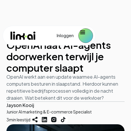
AI in de praktijk
June 22, 2026
Inloggen
OpenAI laat AI-agents
doorwerken terwijl je
computer slaapt
OpenAI werkt aan een update waarmee AI-agents
computers besturen in slaapstand. Hierdoor kunnen
repetitieve bedrijfsprocessen volledig in de nacht
draaien. Wat betekent dit voor de werkvloer?
Jayson Kooij
Junior AI marketing & E-commerce Specialist
3
min leestijd