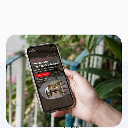
KVK nmmr: 96595353
Comeniusstraat 5, 1817MS, Alkmaar
Producten
Services
Tools.linkai.nl
AI agents
Magazine PDF to WP
AI software
AI vertaaltool
development
AI SEO Briefing
AI automatisering
consult