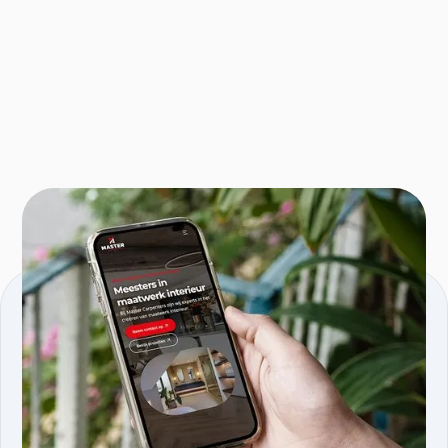
KVK nmmr: 96595353
Comeniusstraat 5, 1817MS, Alkmaar
Producten
Services
Tools.linkai.nl
AI agents
Magazine PDF to WP
AI software