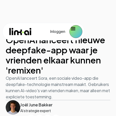
AI in de praktijk
October 1, 2025
Inloggen
OpenAI lanceert nieuwe
deepfake-app waar je
vrienden elkaar kunnen
'remixen'
OpenAI lanceert Sora, een sociale video-app die
deepfake-technologie mainstream maakt. Gebruikers
kunnen AI-video's van vrienden maken, maar alleen met
expliciete toestemming.
Joël June Bakker
AI strategie expert