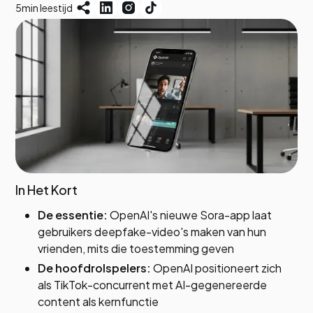
5
min leestijd
In Het Kort
De essentie:
OpenAI's nieuwe Sora-app laat
gebruikers deepfake-video's maken van hun
vrienden, mits die toestemming geven
De hoofdrolspelers:
OpenAI positioneert zich
als TikTok-concurrent met AI-gegenereerde
content als kernfunctie