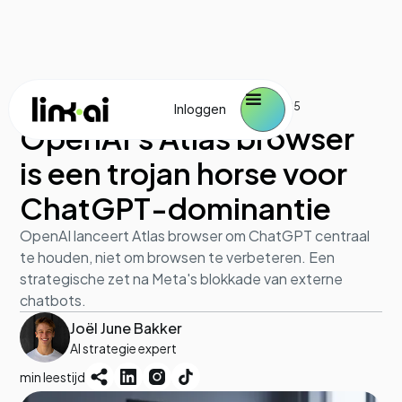
Industrie en marktontwikkeling
October 29, 2025
Inloggen
OpenAI's Atlas browser
is een trojan horse voor
ChatGPT-dominantie
OpenAI lanceert Atlas browser om ChatGPT centraal
te houden, niet om browsen te verbeteren. Een
strategische zet na Meta's blokkade van externe
chatbots.
Joël June Bakker
AI strategie expert
min leestijd