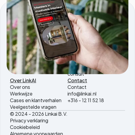
KVK nmmr: 96595353
Comeniusstraat 5, 1817MS, Alkmaar
Producten
Services
Tools.linkai.nl
AI agents
Magazine PDF to WP
AI software
AI vertaaltool
development
AI SEO Briefing
AI automatisering
consult
Over LinkAI
Contact
Over ons
Contact
Werkwijze
info@linkai.nl
Cases en klantverhalen
+316 - 12 11 52 18
Veelgestelde vragen
© 2024 - 2026 Linkai B.V.
Privacy verklaring
Cookiebeleid
Algemene voorwaarden