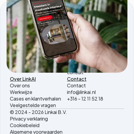
KVK nmmr: 96595353
Comeniusstraat 5, 1817MS, Alkmaar
Producten
Services
Tools.linkai.nl
AI agents
Magazine PDF to WP
AI software
AI vertaaltool
development
AI SEO Briefing
AI automatisering
consult
Over LinkAI
Contact
Over ons
Contact
Werkwijze
info@linkai.nl
Cases en klantverhalen
+316 - 12 11 52 18
Veelgestelde vragen
© 2024 - 2026 Linkai B.V.
Privacy verklaring
Cookiebeleid
Algemene voorwaarden