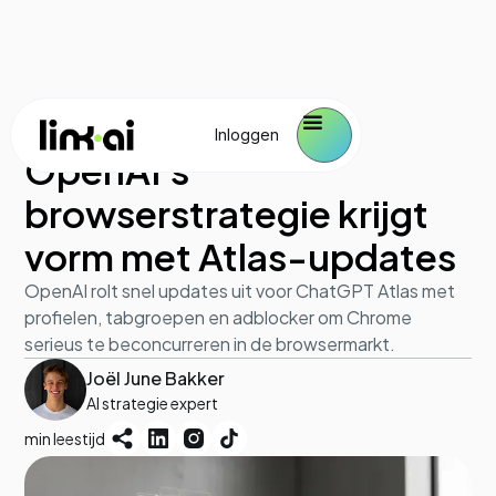
AI model update
October 29, 2025
Inloggen
OpenAI's
browserstrategie krijgt
vorm met Atlas-updates
OpenAI rolt snel updates uit voor ChatGPT Atlas met
profielen, tabgroepen en adblocker om Chrome
serieus te beconcurreren in de browsermarkt.
Joël June Bakker
AI strategie expert
min leestijd