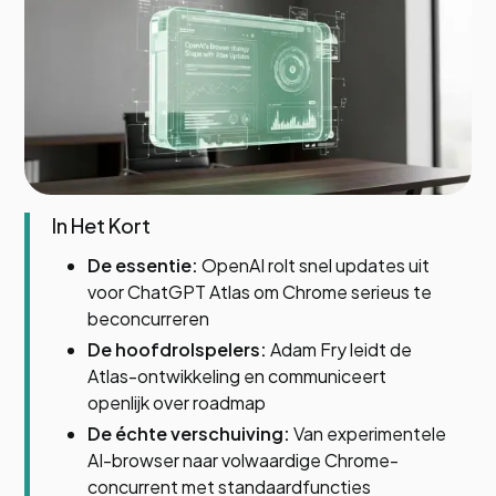
In Het Kort
De essentie:
OpenAI rolt snel updates uit
voor ChatGPT Atlas om Chrome serieus te
beconcurreren
De hoofdrolspelers:
Adam Fry leidt de
Atlas-ontwikkeling en communiceert
openlijk over roadmap
De échte verschuiving:
Van experimentele
AI-browser naar volwaardige Chrome-
concurrent met standaardfuncties