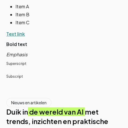
Item A
Item B
Item C
Text link
Bold text
Emphasis
Superscript
Subscript
Nieuws en artikelen
Duik in
de wereld van AI
met
trends, inzichten en praktische