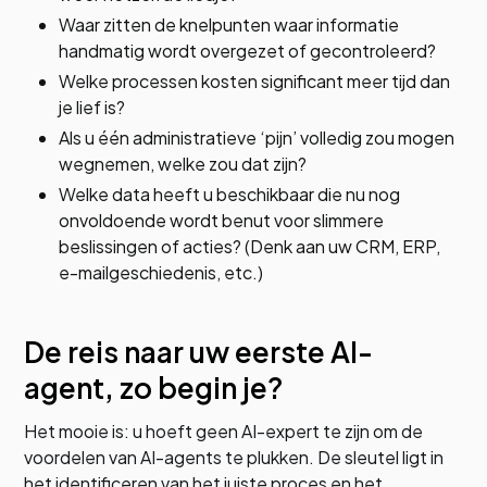
Waar zitten de knelpunten waar informatie
handmatig wordt overgezet of gecontroleerd?
Welke processen kosten significant meer tijd dan
je lief is?
Als u één administratieve ‘pijn’ volledig zou mogen
wegnemen, welke zou dat zijn?
Welke data heeft u beschikbaar die nu nog
onvoldoende wordt benut voor slimmere
beslissingen of acties? (Denk aan uw CRM, ERP,
e-mailgeschiedenis, etc.)
De reis naar uw eerste AI-
agent, zo begin je?
Het mooie is: u hoeft geen AI-expert te zijn om de
voordelen van AI-agents te plukken. De sleutel ligt in
het identificeren van het juiste proces en het