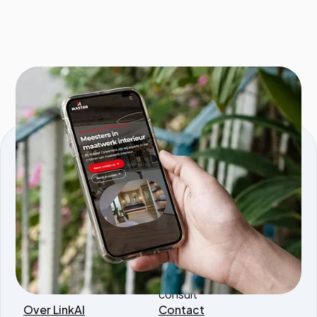
KVK nmmr: 96595353
Comeniusstraat 5, 1817MS, Alkmaar
Producten
Services
Tools.linkai.nl
AI agents
Magazine PDF to WP
AI software
AI vertaaltool
development
AI SEO Briefing
AI automatisering
consult
Over LinkAI
Contact