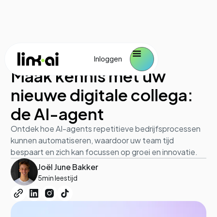
AI agents
July 4, 2025
Inloggen
Maak kennis met uw
nieuwe digitale collega:
de AI-agent
Ontdek hoe AI-agents repetitieve bedrijfsprocessen
kunnen automatiseren, waardoor uw team tijd
bespaart en zich kan focussen op groei en innovatie.
Joël June Bakker
5
min leestijd