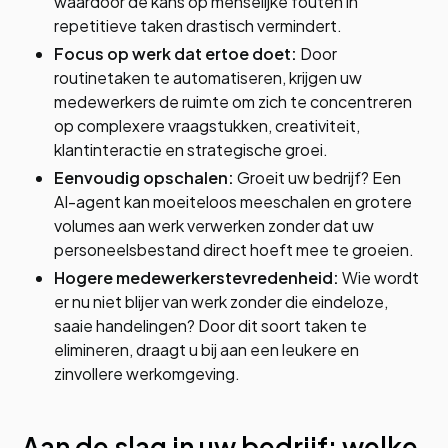
waardoor de kans op menselijke fouten in
repetitieve taken drastisch vermindert.
Focus op werk dat ertoe doet:
Door
routinetaken te automatiseren, krijgen uw
medewerkers de ruimte om zich te concentreren
op complexere vraagstukken, creativiteit,
klantinteractie en strategische groei.
Eenvoudig opschalen:
Groeit uw bedrijf? Een
AI-agent kan moeiteloos meeschalen en grotere
volumes aan werk verwerken zonder dat uw
personeelsbestand direct hoeft mee te groeien.
Hogere medewerkerstevredenheid:
Wie wordt
er nu niet blijer van werk zonder die eindeloze,
saaie handelingen? Door dit soort taken te
elimineren, draagt u bij aan een leukere en
zinvollere werkomgeving.
Aan de slag in uw bedrijf: welke