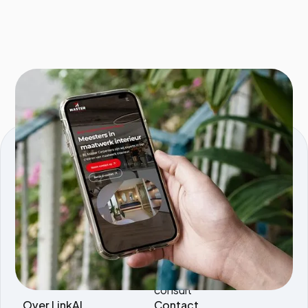
KVK nmmr: 96595353
Comeniusstraat 5, 1817MS, Alkmaar
Producten
Services
Tools.linkai.nl
AI agents
Magazine PDF to WP
AI software
AI vertaaltool
development
AI SEO Briefing
AI automatisering
consult
Over LinkAI
Contact