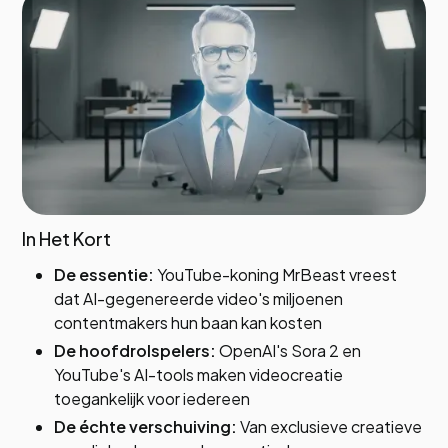
In Het Kort
De essentie:
YouTube-koning MrBeast vreest
dat AI-gegenereerde video's miljoenen
contentmakers hun baan kan kosten
De hoofdrolspelers:
OpenAI's Sora 2 en
YouTube's AI-tools maken videocreatie
toegankelijk voor iedereen
De échte verschuiving:
Van exclusieve creatieve