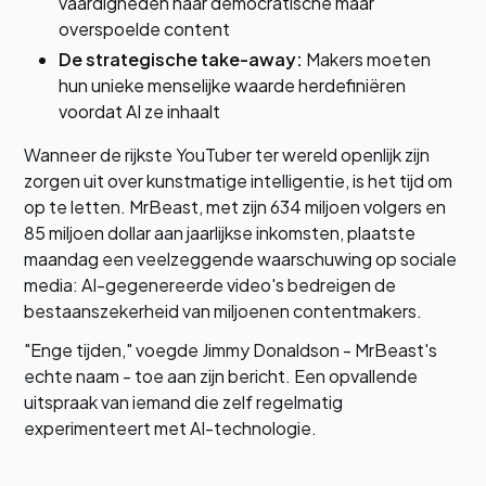
vaardigheden naar democratische maar
overspoelde content
De strategische take-away:
Makers moeten
hun unieke menselijke waarde herdefiniëren
voordat AI ze inhaalt
Wanneer de rijkste YouTuber ter wereld openlijk zijn
zorgen uit over kunstmatige intelligentie, is het tijd om
op te letten. MrBeast, met zijn 634 miljoen volgers en
85 miljoen dollar aan jaarlijkse inkomsten, plaatste
maandag een veelzeggende waarschuwing op sociale
media: AI-gegenereerde video's bedreigen de
bestaanszekerheid van miljoenen contentmakers.
"Enge tijden," voegde Jimmy Donaldson - MrBeast's
echte naam - toe aan zijn bericht. Een opvallende
uitspraak van iemand die zelf regelmatig
experimenteert met AI-technologie.