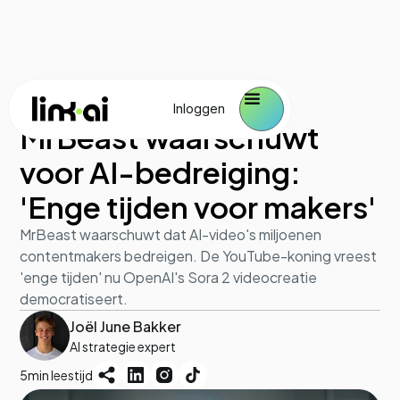
AI en werk
October 8, 2025
Inloggen
MrBeast waarschuwt
voor AI-bedreiging:
'Enge tijden voor makers'
MrBeast waarschuwt dat AI-video's miljoenen
contentmakers bedreigen. De YouTube-koning vreest
'enge tijden' nu OpenAI's Sora 2 videocreatie
democratiseert.
Joël June Bakker
AI strategie expert
5
min leestijd